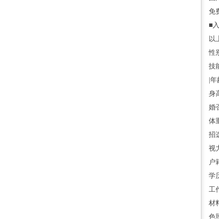
免
■
以
性别
技
|年
身高
婚
体
招
视力
户
学
工
材
色