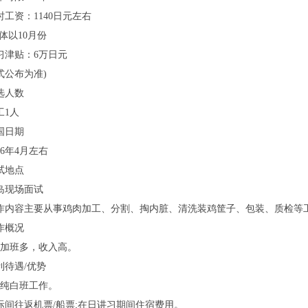
时工资：1140日元左右
具体以10月份
习津贴：6万日元
式公布为准)
选人数
工1人
国日期
26年4月左右
试地点
岛现场面试
作内容主要从事鸡肉加工、分割、掏内脏、清洗装鸡筐子、包装、质检等
作概况
、加班多，收入高。
利待遇/优势
、纯白班工作。
际间往返机票/船票;在日讲习期间住宿费用。