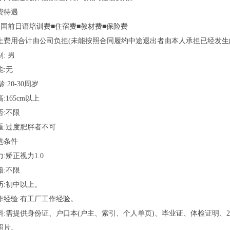
费待遇
入国前日语培训费■住宿费■教材费■保险费
上费用合计由公司负担(未能按照合同履约中途退出者由本人承担已经发生
: 男
能:无
龄:20-30周岁
:165cm以上
否:不限
重:过度肥胖者不可
选条件
:矫正视力1.0
籍:不限
历:初中以上。
作经验:有工厂工作经验。
料:需提供身份证、户口本(户主、索引、个人单页)、毕业证、体检证明、
照片。