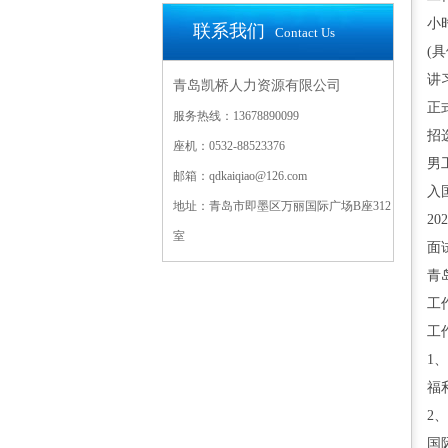
小
联系我们
Contact Us
(
讲
青岛凯桥人力资源有限公司
正
服务热线：13678890099
招
座机：0532-88523376
男
邮箱：qdkaiqiao@126.com
入
地址：青岛市即墨区万丽国际广场B座312
20
室
面
青
工
工
1
福
2
国