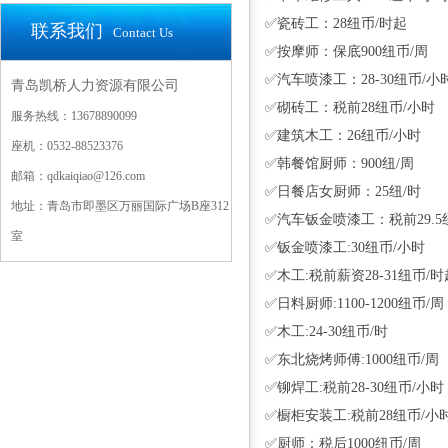
✅瓷砖工：28纽币/时起
联系我们
Contact Us
✅按摩师：保底900纽币/周
✅汽车喷漆工：28-30纽币/小
青岛凯桥人力资源有限公司
✅砌砖工：税前28纽币/小时
服务热线：13678890099
✅建筑木工：26纽币/小时
座机：0532-88523376
✅韩餐馆厨师：900纽/周
邮箱：qdkaiqiao@126.com
✅日餐店女厨师：25纽/时
地址：青岛市即墨区万丽国际广场B座312
✅汽车钣金喷漆工：税前29.5
室
✅钣金喷漆工:30纽币/小时
✅木工:税前薪资28-31纽币/时
✅日料厨师:1100-1200纽币/周
✅木工:24-30纽币/时
✅东北烧烤师傅:1000纽币/周
✅铆焊工:税前28-30纽币/小时
✅橱柜安装工:税前28纽币/小
✅厨师：税后1000纽币/周