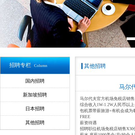
招聘专栏
其他招聘
Column
国内招聘
马尔代
新加坡招聘
马尔代夫官方机场免税店销售-
综合收入1W-1.2W人民币以
日本招聘
包机票带薪旅游+有机会成为
FREE
其他招聘
薪资待遇
招聘职位机场免税店销售X30
薪水 底薪1000美金/月(约合人